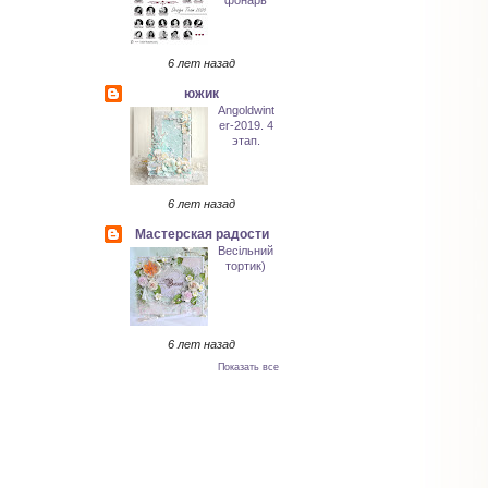
фонарь
6 лет назад
южик
Angoldwint
er-2019. 4
этап.
6 лет назад
Мастерская радости
Весільний
тортик)
6 лет назад
Показать все