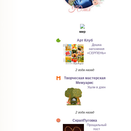
мир
Арт Клуб
Дошка
натхнення
«СЕРПЕНЬ»
2 года назад
Творческая мастерская
Мемуарис
Ушли в дзен
2 года назад
СкрапПуговка
Прощальный
пост