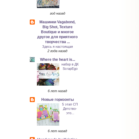
год назад
Машинки Vagabond,
Big Shot, Texture
Boutique и многое
другое для приятного
творчества ...
Здесь я настоящая
2 года назад
Where the heart is...
набор в ДК
ScrapEgo
6 лет назад
Новые горизонты
5 этап СП
Детство-
это...
6 лет назад