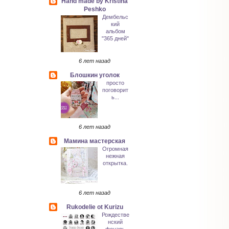
Hand made by Kristina
Peshko
Дембельс
кий
альбом
"365 дней"
6 лет назад
Блошкин уголок
просто
поговорит
ь...
6 лет назад
Мамина мастерская
Огромная
нежная
открытка.
6 лет назад
Rukodelie ot Kurizu
Рождестве
нский