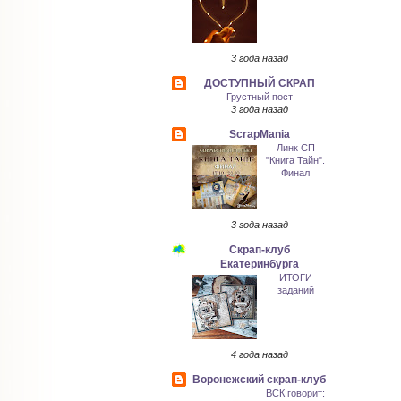
3 года назад
ДОСТУПНЫЙ СКРАП
Грустный пост
3 года назад
ScrapMania
Линк СП
"Книга Тайн".
Финал
3 года назад
Скрап-клуб
Екатеринбурга
ИТОГИ
заданий
4 года назад
Воронежский скрап-клуб
ВСК говорит: