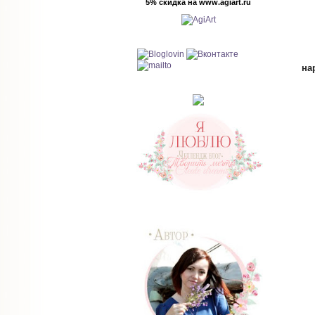
5% скидка на www.agiart.ru
на