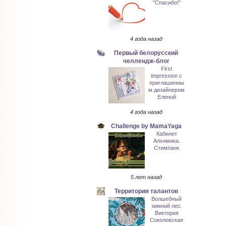
"Спасибо!"
4 года назад
Первый белорусский
челлендж-блог
First
impression с
приглашенны
м дизайнером
Еленой
4 года назад
Challenge by MamaYaga
Кабинет
Алхимика.
Стимпанк
5 лет назад
Территория талантов
Волшебный
зимний лес.
Виктория
Соколовская