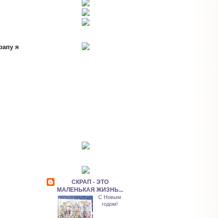
рапу я
СКРАП - ЭТО
МАЛЕНЬКАЯ ЖИЗНЬ...
С Новым
годом!